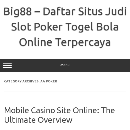
Skip
to
Big88 – Daftar Situs Judi
content
Slot Poker Togel Bola
Online Terpercaya
Menu
CATEGORY ARCHIVES:
AA POKER
Mobile Casino Site Online: The
Ultimate Overview