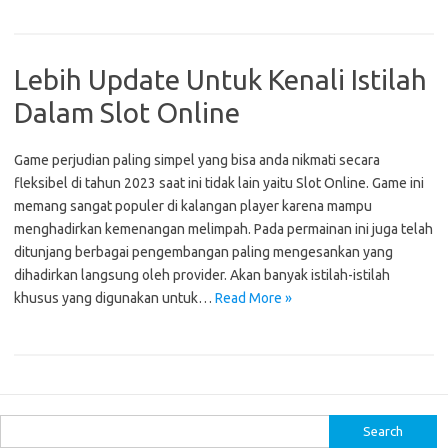
Lebih Update Untuk Kenali Istilah
Dalam Slot Online
Game perjudian paling simpel yang bisa anda nikmati secara
fleksibel di tahun 2023 saat ini tidak lain yaitu Slot Online. Game ini
memang sangat populer di kalangan player karena mampu
menghadirkan kemenangan melimpah. Pada permainan ini juga telah
ditunjang berbagai pengembangan paling mengesankan yang
dihadirkan langsung oleh provider. Akan banyak istilah-istilah
khusus yang digunakan untuk…
Read More »
S