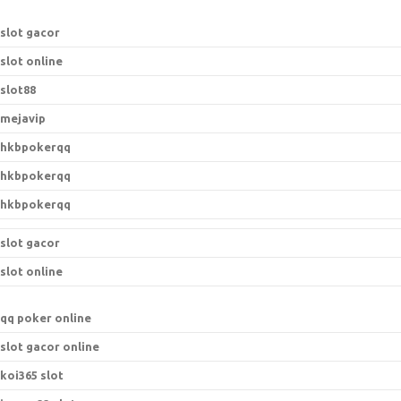
e
a
slot gacor
r
slot online
c
h
slot88
f
mejavip
o
hkbpokerqq
r
:
hkbpokerqq
hkbpokerqq
slot gacor
slot online
qq poker online
slot gacor online
koi365 slot