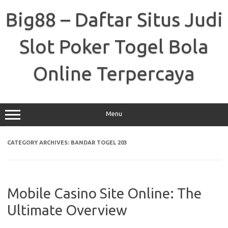
Skip
to
Big88 – Daftar Situs Judi
content
Slot Poker Togel Bola
Online Terpercaya
Menu
CATEGORY ARCHIVES:
BANDAR TOGEL 203
Mobile Casino Site Online: The
Ultimate Overview