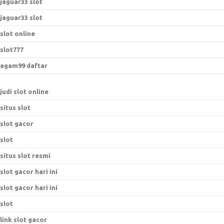
jaguar33 slot
jaguar33 slot
slot online
slot777
agam99 daftar
judi slot online
situs slot
slot gacor
slot
situs slot resmi
slot gacor hari ini
slot gacor hari ini
slot
link slot gacor