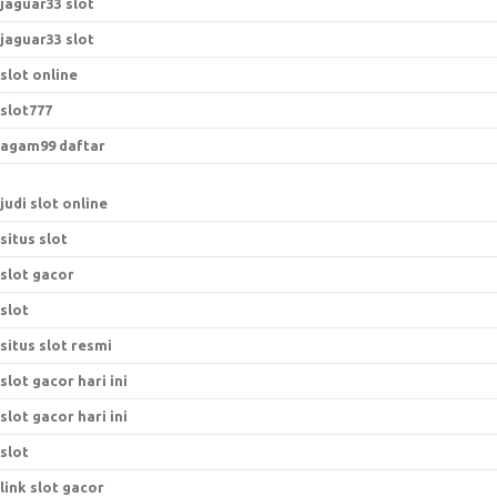
jaguar33 slot
jaguar33 slot
slot online
slot777
agam99 daftar
judi slot online
situs slot
slot gacor
slot
situs slot resmi
slot gacor hari ini
slot gacor hari ini
slot
link slot gacor