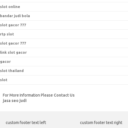
slot online
bandar judi bola
slot gacor 777
rtp slot
slot gacor 777
link slot gacor
gacor
slot thailand
slot
For More Information Please
Contact Us
jasa seo judi
custom footer text left
custom footer text right