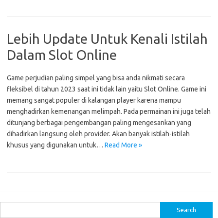
Lebih Update Untuk Kenali Istilah
Dalam Slot Online
Game perjudian paling simpel yang bisa anda nikmati secara
fleksibel di tahun 2023 saat ini tidak lain yaitu Slot Online. Game ini
memang sangat populer di kalangan player karena mampu
menghadirkan kemenangan melimpah. Pada permainan ini juga telah
ditunjang berbagai pengembangan paling mengesankan yang
dihadirkan langsung oleh provider. Akan banyak istilah-istilah
khusus yang digunakan untuk…
Read More »
S