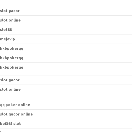
e
a
slot gacor
r
slot online
c
h
slot88
f
mejavip
o
hkbpokerqq
r
:
hkbpokerqq
hkbpokerqq
slot gacor
slot online
qq poker online
slot gacor online
koi365 slot