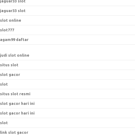
jaguar33 slot
jaguar33 slot
slot online
slot777
agam99 daftar
judi slot online
situs slot
slot gacor
slot
situs slot resmi
slot gacor hari ini
slot gacor hari ini
slot
link slot gacor