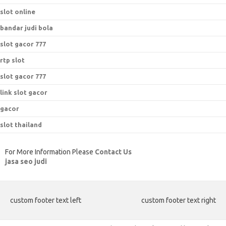
slot online
bandar judi bola
slot gacor 777
rtp slot
slot gacor 777
link slot gacor
gacor
slot thailand
For More Information Please
Contact Us
jasa seo judi
custom footer text left
custom footer text right