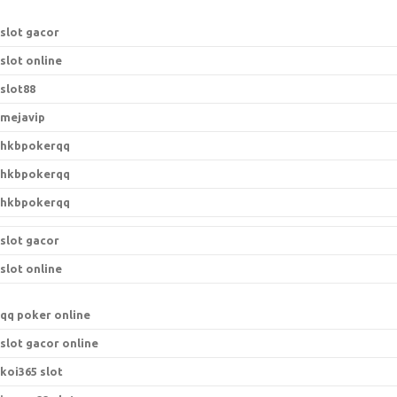
e
a
slot gacor
r
slot online
c
h
slot88
f
mejavip
o
hkbpokerqq
r
:
hkbpokerqq
hkbpokerqq
slot gacor
slot online
qq poker online
slot gacor online
koi365 slot