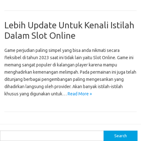
Lebih Update Untuk Kenali Istilah
Dalam Slot Online
Game perjudian paling simpel yang bisa anda nikmati secara
fleksibel di tahun 2023 saat ini tidak lain yaitu Slot Online. Game ini
memang sangat populer di kalangan player karena mampu
menghadirkan kemenangan melimpah. Pada permainan ini juga telah
ditunjang berbagai pengembangan paling mengesankan yang
dihadirkan langsung oleh provider. Akan banyak istilah-istilah
khusus yang digunakan untuk…
Read More »
S