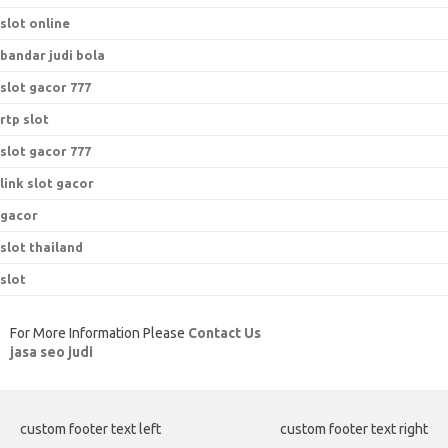
slot online
bandar judi bola
slot gacor 777
rtp slot
slot gacor 777
link slot gacor
gacor
slot thailand
slot
For More Information Please
Contact Us
jasa seo judi
custom footer text left
custom footer text right