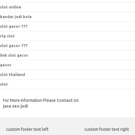
slot online
bandar judi bola
slot gacor 777
rtp slot
slot gacor 777
link slot gacor
gacor
slot thailand
slot
For More Information Please
Contact Us
jasa seo judi
custom footer text left
custom footer text right