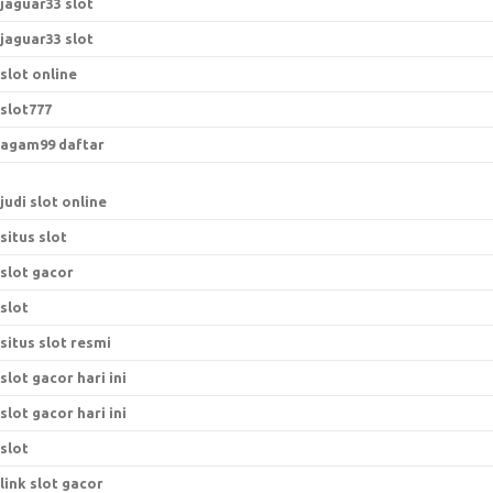
jaguar33 slot
jaguar33 slot
slot online
slot777
agam99 daftar
judi slot online
situs slot
slot gacor
slot
situs slot resmi
slot gacor hari ini
slot gacor hari ini
slot
link slot gacor