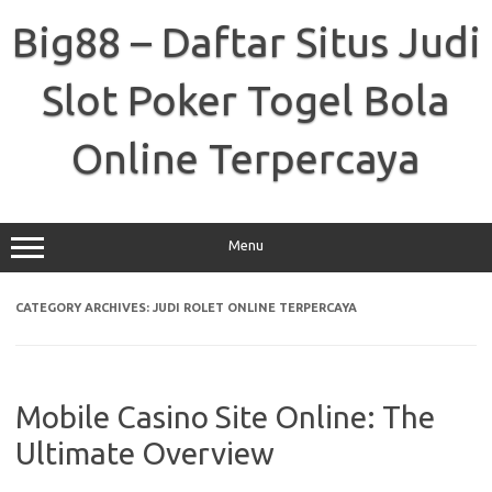
Skip
to
Big88 – Daftar Situs Judi
content
Slot Poker Togel Bola
Online Terpercaya
Menu
CATEGORY ARCHIVES:
JUDI ROLET ONLINE TERPERCAYA
Mobile Casino Site Online: The
Ultimate Overview