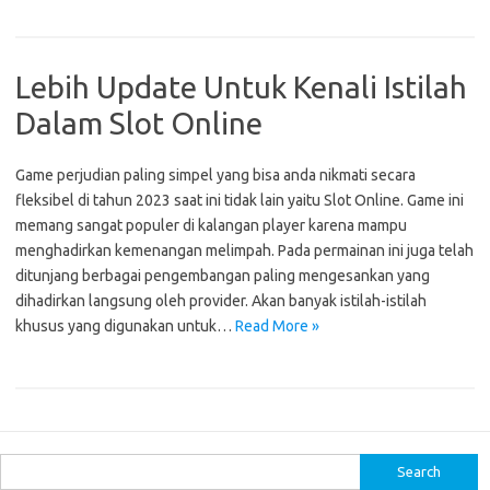
Lebih Update Untuk Kenali Istilah
Dalam Slot Online
Game perjudian paling simpel yang bisa anda nikmati secara
fleksibel di tahun 2023 saat ini tidak lain yaitu Slot Online. Game ini
memang sangat populer di kalangan player karena mampu
menghadirkan kemenangan melimpah. Pada permainan ini juga telah
ditunjang berbagai pengembangan paling mengesankan yang
dihadirkan langsung oleh provider. Akan banyak istilah-istilah
khusus yang digunakan untuk…
Read More »
S