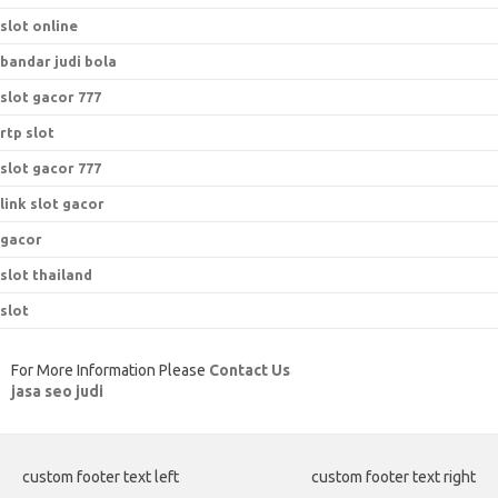
slot online
bandar judi bola
slot gacor 777
rtp slot
slot gacor 777
link slot gacor
gacor
slot thailand
slot
For More Information Please
Contact Us
jasa seo judi
custom footer text left
custom footer text right