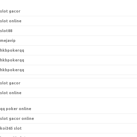
e
a
slot gacor
r
slot online
c
h
slot88
f
mejavip
o
hkbpokerqq
r
:
hkbpokerqq
hkbpokerqq
slot gacor
slot online
qq poker online
slot gacor online
koi365 slot