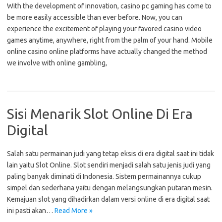
With the development of innovation, casino pc gaming has come to
be more easily accessible than ever before. Now, you can
experience the excitement of playing your favored casino video
games anytime, anywhere, right from the palm of your hand. Mobile
online casino online platforms have actually changed the method
we involve with online gambling,
Sisi Menarik Slot Online Di Era
Digital
Salah satu permainan judi yang tetap eksis di era digital saat ini tidak
lain yaitu Slot Online. Slot sendiri menjadi salah satu jenis judi yang
paling banyak diminati di Indonesia. Sistem permainannya cukup
simpel dan sederhana yaitu dengan melangsungkan putaran mesin.
Kemajuan slot yang dihadirkan dalam versi online di era digital saat
ini pasti akan…
Read More »