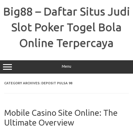
Skip
to
Big88 – Daftar Situs Judi
content
Slot Poker Togel Bola
Online Terpercaya
Menu
CATEGORY ARCHIVES:
DEPOSIT PULSA 98
Mobile Casino Site Online: The
Ultimate Overview