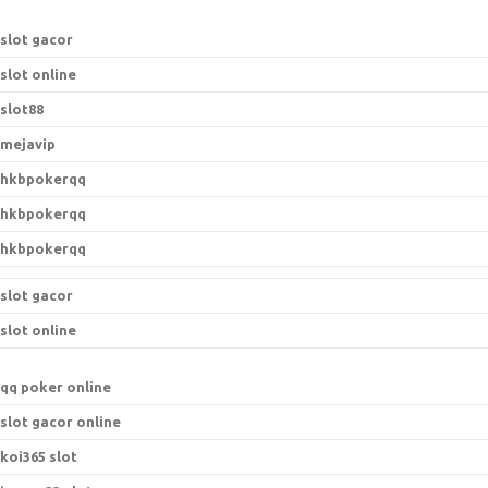
e
a
slot gacor
r
slot online
c
h
slot88
f
mejavip
o
hkbpokerqq
r
:
hkbpokerqq
hkbpokerqq
slot gacor
slot online
qq poker online
slot gacor online
koi365 slot