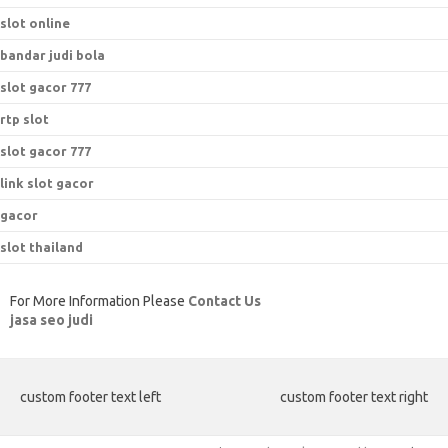
slot online
bandar judi bola
slot gacor 777
rtp slot
slot gacor 777
link slot gacor
gacor
slot thailand
For More Information Please
Contact Us
jasa seo judi
custom footer text left
custom footer text right