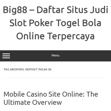
Skip
to
Big88 – Daftar Situs Judi
content
Slot Poker Togel Bola
Online Terpercaya
Menu
TAG ARCHIVES:
DEPOSIT PULSA 26
Mobile Casino Site Online: The
Ultimate Overview