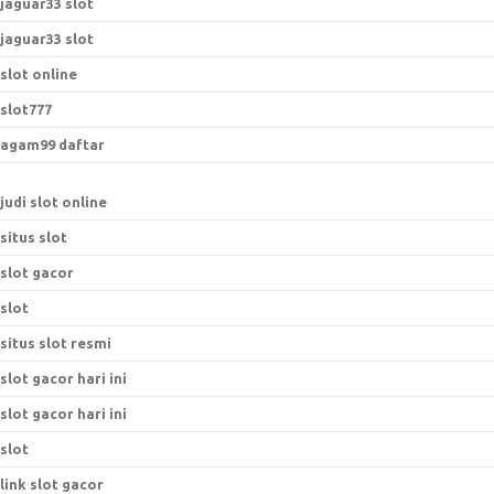
jaguar33 slot
jaguar33 slot
slot online
slot777
agam99 daftar
judi slot online
situs slot
slot gacor
slot
situs slot resmi
slot gacor hari ini
slot gacor hari ini
slot
link slot gacor