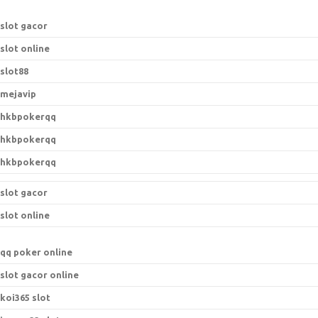
e
a
slot gacor
r
slot online
c
h
slot88
f
mejavip
o
hkbpokerqq
r
:
hkbpokerqq
hkbpokerqq
slot gacor
slot online
qq poker online
slot gacor online
koi365 slot