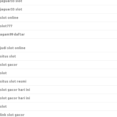
jaguar33 slot
jaguar33 slot
slot online
slot777
agam99 daftar
judi slot online
situs slot
slot gacor
slot
situs slot resmi
slot gacor hari ini
slot gacor hari ini
slot
link slot gacor