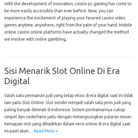
With the development of innovation, casino pc gaming has come to
be more easily accessible than ever before. Now, you can
experience the excitement of playing your favored casino video
games anytime, anywhere, right from the palm of your hand. Mobile
online casino online platforms have actually changed the method
we involve with online gambling,
Sisi Menarik Slot Online Di Era
Digital
Salah satu permainan judi yang tetap eksis di era digital saat ini tidak
lain yaitu Slot Online. Slot sendiri menjadi salah satu jenis judi yang
paling banyak diminati di Indonesia. Sistem permainannya cukup
simpel dan sederhana yaitu dengan melangsungkan putaran mesin.
Kemajuan slot yang dihadirkan dalam versi online di era digital saat
ini pasti akan…
Read More »