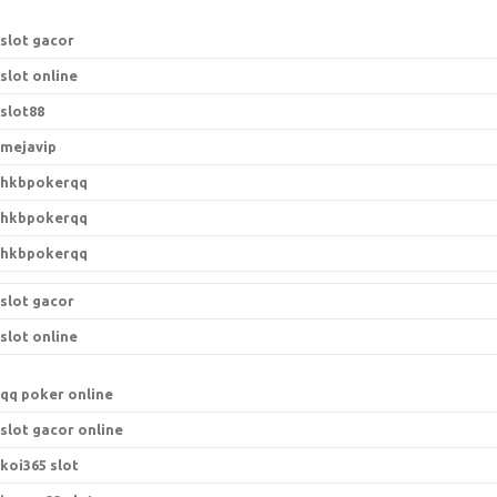
e
a
slot gacor
r
slot online
c
h
slot88
f
mejavip
o
hkbpokerqq
r
:
hkbpokerqq
hkbpokerqq
slot gacor
slot online
qq poker online
slot gacor online
koi365 slot