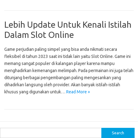
Lebih Update Untuk Kenali Istilah
Dalam Slot Online
Game perjudian paling simpel yang bisa anda nikmati secara
fleksibel di tahun 2023 saat ini tidak lain yaitu Slot Online. Game ini
memang sangat populer di kalangan player karena mampu
menghadirkan kemenangan melimpah. Pada permainan ini juga telah
ditunjang berbagai pengembangan paling mengesankan yang
dihadirkan langsung oleh provider. Akan banyak istilah-istilah
khusus yang digunakan untuk…
Read More »
S