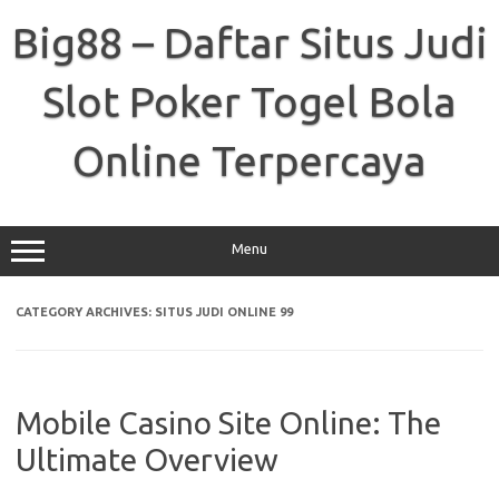
Skip
to
Big88 – Daftar Situs Judi
content
Slot Poker Togel Bola
Online Terpercaya
Menu
CATEGORY ARCHIVES:
SITUS JUDI ONLINE 99
Mobile Casino Site Online: The
Ultimate Overview