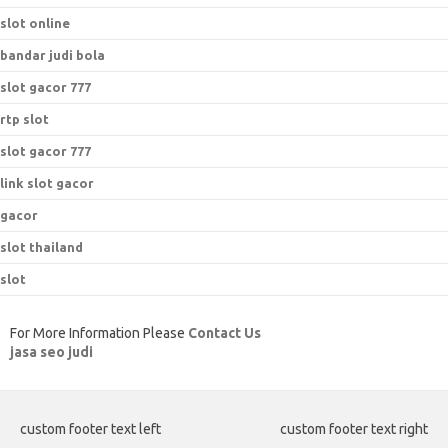
slot online
bandar judi bola
slot gacor 777
rtp slot
slot gacor 777
link slot gacor
gacor
slot thailand
slot
For More Information Please
Contact Us
jasa seo judi
custom footer text left
custom footer text right