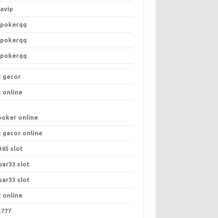
avip
bpokerqq
bpokerqq
bpokerqq
t gacor
t online
poker online
t gacor online
365 slot
uar33 slot
uar33 slot
t online
t777