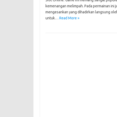
Slot Online. Game ini memang sangat popul
kemenangan melimpah. Pada permainan ini j
mengesankan yang dihadirkan langsung oleh 
untuk…
Read More »