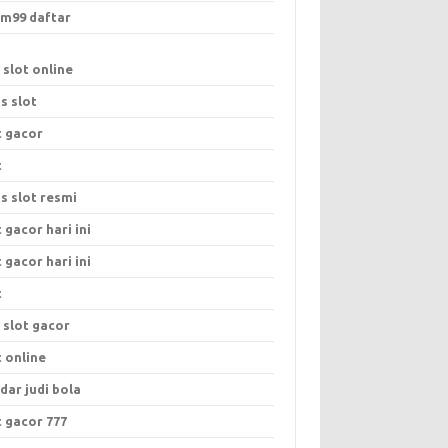
m99 daftar
i slot online
us slot
t gacor
t
us slot resmi
t gacor hari ini
t gacor hari ini
t
k slot gacor
t online
dar judi bola
t gacor 777