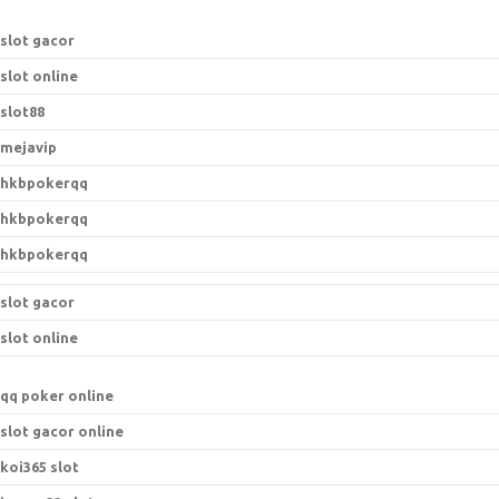
e
a
slot gacor
r
slot online
c
h
slot88
f
mejavip
o
hkbpokerqq
r
:
hkbpokerqq
hkbpokerqq
slot gacor
slot online
qq poker online
slot gacor online
koi365 slot