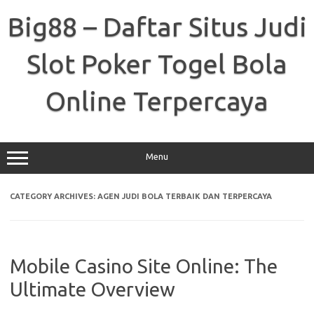
Skip
to
Big88 – Daftar Situs Judi
content
Slot Poker Togel Bola
Online Terpercaya
Menu
CATEGORY ARCHIVES:
AGEN JUDI BOLA TERBAIK DAN TERPERCAYA
Mobile Casino Site Online: The
Ultimate Overview