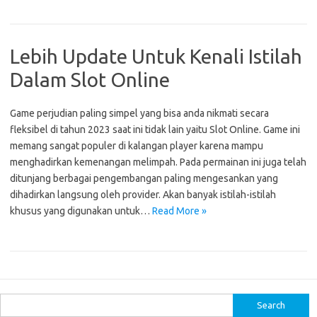
Lebih Update Untuk Kenali Istilah
Dalam Slot Online
Game perjudian paling simpel yang bisa anda nikmati secara
fleksibel di tahun 2023 saat ini tidak lain yaitu Slot Online. Game ini
memang sangat populer di kalangan player karena mampu
menghadirkan kemenangan melimpah. Pada permainan ini juga telah
ditunjang berbagai pengembangan paling mengesankan yang
dihadirkan langsung oleh provider. Akan banyak istilah-istilah
khusus yang digunakan untuk…
Read More »
S