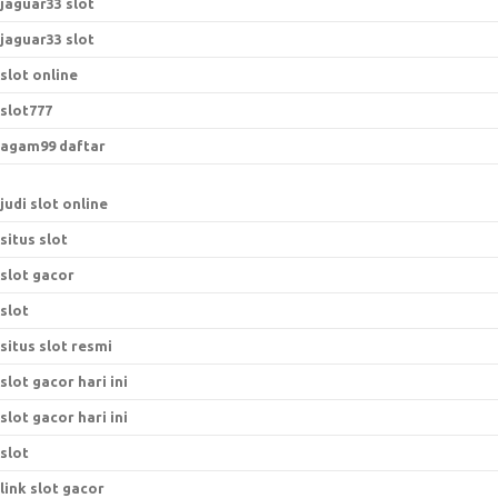
jaguar33 slot
jaguar33 slot
slot online
slot777
agam99 daftar
judi slot online
situs slot
slot gacor
slot
situs slot resmi
slot gacor hari ini
slot gacor hari ini
slot
link slot gacor