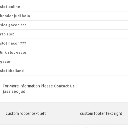
slot online
bandar judi bola
slot gacor 777
rtp slot
slot gacor 777
link slot gacor
gacor
slot thailand
For More Information Please
Contact Us
jasa seo judi
custom footer text left
custom footer text right