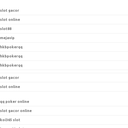
e
a
slot gacor
r
slot online
c
h
slot88
f
mejavip
o
hkbpokerqq
r
:
hkbpokerqq
hkbpokerqq
slot gacor
slot online
qq poker online
slot gacor online
koi365 slot