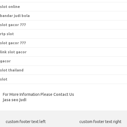
slot online
bandar judi bola
slot gacor 777
rtp slot
slot gacor 777
link slot gacor
gacor
slot thailand
slot
For More Information Please
Contact Us
jasa seo judi
custom footer text left
custom footer text right