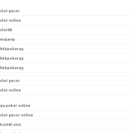
e
a
slot gacor
r
slot online
c
h
slot88
f
mejavip
o
hkbpokerqq
r
:
hkbpokerqq
hkbpokerqq
slot gacor
slot online
qq poker online
slot gacor online
koi365 slot