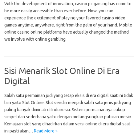
With the development of innovation, casino pc gaming has come to
be more easily accessible than ever before. Now, you can
experience the excitement of playing your favored casino video
games anytime, anywhere, right from the palm of your hand. Mobile
online casino online platforms have actually changed the method
we involve with online gambling,
Sisi Menarik Slot Online Di Era
Digital
Salah satu permainan judi yang tetap eksis di era digital saat ini tidak
lain yaitu Slot Online. Slot sendiri menjadi salah satu jenis judi yang
paling banyak diminati di Indonesia. Sistem permainannya cukup
simpel dan sederhana yaitu dengan melangsungkan putaran mesin.
Kemajuan slot yang dihadirkan dalam versi online di era digital saat
ini pasti akan…
Read More »