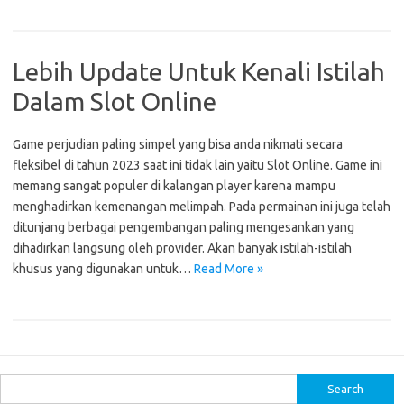
Lebih Update Untuk Kenali Istilah
Dalam Slot Online
Game perjudian paling simpel yang bisa anda nikmati secara
fleksibel di tahun 2023 saat ini tidak lain yaitu Slot Online. Game ini
memang sangat populer di kalangan player karena mampu
menghadirkan kemenangan melimpah. Pada permainan ini juga telah
ditunjang berbagai pengembangan paling mengesankan yang
dihadirkan langsung oleh provider. Akan banyak istilah-istilah
khusus yang digunakan untuk…
Read More »
S