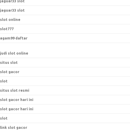
jaguar33 slot
jaguar33 slot
slot online
slot777
agam99 daftar
judi slot online
situs slot
slot gacor
slot
situs slot resmi
slot gacor hari ini
slot gacor hari ini
slot
link slot gacor