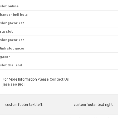
slot online
bandar judi bola
slot gacor 777
rtp slot
slot gacor 777
link slot gacor
gacor
slot thailand
For More Information Please
Contact Us
jasa seo judi
custom footer text left
custom footer text right