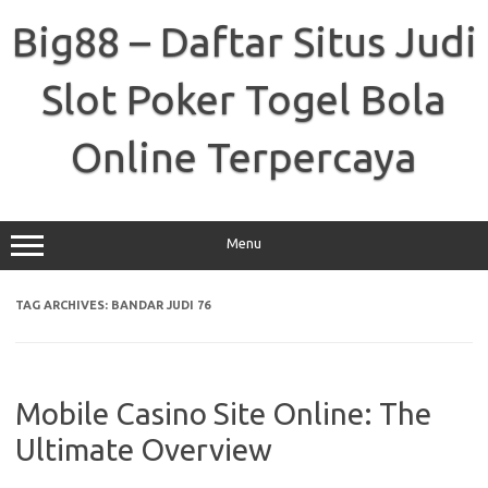
Skip
to
Big88 – Daftar Situs Judi
content
Slot Poker Togel Bola
Online Terpercaya
Menu
TAG ARCHIVES:
BANDAR JUDI 76
Mobile Casino Site Online: The
Ultimate Overview