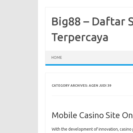
Skip
to
content
Big88 – Daftar 
Terpercaya
HOME
CATEGORY ARCHIVES:
AGEN JUDI 39
Mobile Casino Site On
With the development of innovation, casino 