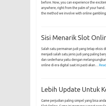
before. Now, you can experience the excitem
anywhere, right from the palm of your hand.
the method we involve with online gambling
Sisi Menarik Slot Onlin
Salah satu permainan judi yang tetap eksis di e
menjadi salah satu jenis judi yang paling ba
dan sederhana yaitu dengan melangsungkan 
online di era digital saat ini pasti akan…
Read
Lebih Update Untuk Ke
Game perjudian paling simpel yang bisa anda n