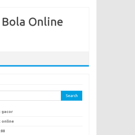
l Bola Online
rch
t gacor
t online
t88