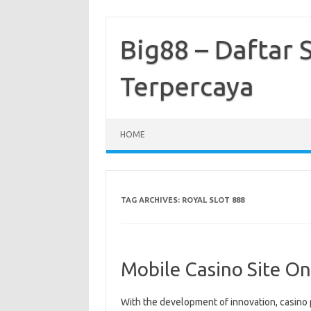
Skip
to
content
Big88 – Daftar 
Terpercaya
HOME
TAG ARCHIVES:
ROYAL SLOT 888
Mobile Casino Site On
With the development of innovation, casino 