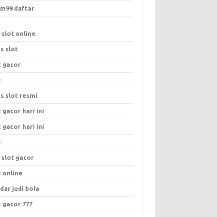
m99 daftar
i slot online
us slot
t gacor
t
us slot resmi
t gacor hari ini
t gacor hari ini
t
k slot gacor
t online
dar judi bola
t gacor 777