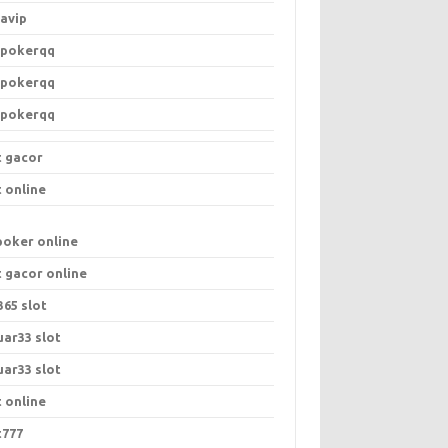
avip
bpokerqq
bpokerqq
bpokerqq
t gacor
t online
poker online
t gacor online
365 slot
uar33 slot
uar33 slot
t online
t777