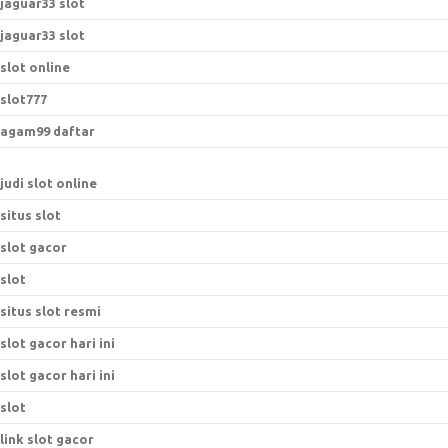
jaguar33 slot
jaguar33 slot
slot online
slot777
agam99 daftar
judi slot online
situs slot
slot gacor
slot
situs slot resmi
slot gacor hari ini
slot gacor hari ini
slot
link slot gacor