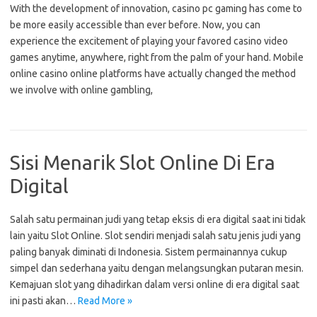
With the development of innovation, casino pc gaming has come to
be more easily accessible than ever before. Now, you can
experience the excitement of playing your favored casino video
games anytime, anywhere, right from the palm of your hand. Mobile
online casino online platforms have actually changed the method
we involve with online gambling,
Sisi Menarik Slot Online Di Era
Digital
Salah satu permainan judi yang tetap eksis di era digital saat ini tidak
lain yaitu Slot Online. Slot sendiri menjadi salah satu jenis judi yang
paling banyak diminati di Indonesia. Sistem permainannya cukup
simpel dan sederhana yaitu dengan melangsungkan putaran mesin.
Kemajuan slot yang dihadirkan dalam versi online di era digital saat
ini pasti akan…
Read More »