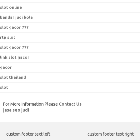
slot online
bandar judi bola
slot gacor 777
rtp slot
slot gacor 777
link slot gacor
gacor
slot thailand
slot
For More Information Please
Contact Us
jasa seo judi
custom footer text left
custom footer text right