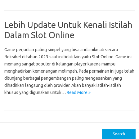
Lebih Update Untuk Kenali Istilah
Dalam Slot Online
Game perjudian paling simpel yang bisa anda nikmati secara
fleksibel di tahun 2023 saat ini tidak lain yaitu Slot Online. Game ini
memang sangat populer di kalangan player karena mampu
menghadirkan kemenangan melimpah. Pada permainan ini juga telah
ditunjang berbagai pengembangan paling mengesankan yang
dihadirkan langsung oleh provider. Akan banyak istilah-istilah
khusus yang digunakan untuk…
Read More »
S