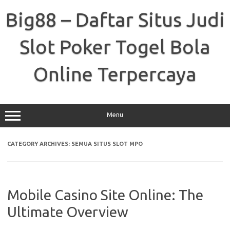
Skip
to
Big88 – Daftar Situs Judi
content
Slot Poker Togel Bola
Online Terpercaya
Menu
CATEGORY ARCHIVES:
SEMUA SITUS SLOT MPO
Mobile Casino Site Online: The
Ultimate Overview