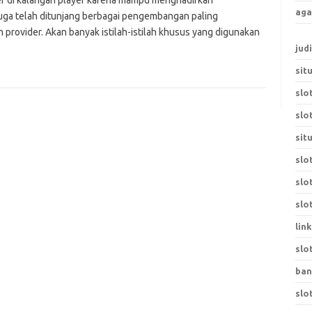
er di kalangan player karena mampu menghadirkan
aga
uga telah ditunjang berbagai pengembangan paling
provider. Akan banyak istilah-istilah khusus yang digunakan
jud
sit
slo
slo
sit
slo
slo
slo
lin
slo
ban
slo