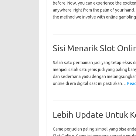
before. Now, you can experience the excitem
anywhere, right from the palm of your hand.
the method we involve with online gambling
Sisi Menarik Slot Onlin
Salah satu permainan judi yang tetap eksis di e
menjadi salah satu jenis judi yang paling ba
dan sederhana yaitu dengan melangsungkan 
online di era digital saat ini pasti akan…
Read
Lebih Update Untuk Ke
Game perjudian paling simpel yang bisa anda n