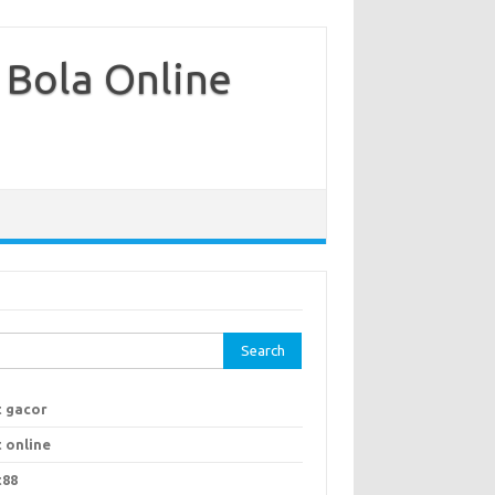
l Bola Online
rch
t gacor
t online
t88