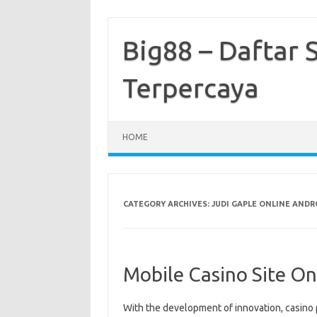
Skip
to
content
Big88 – Daftar 
Terpercaya
HOME
CATEGORY ARCHIVES:
JUDI GAPLE ONLINE ANDR
Mobile Casino Site On
With the development of innovation, casino 