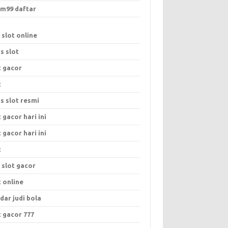
m99 daftar
i slot online
us slot
t gacor
t
us slot resmi
t gacor hari ini
t gacor hari ini
t
k slot gacor
t online
dar judi bola
t gacor 777