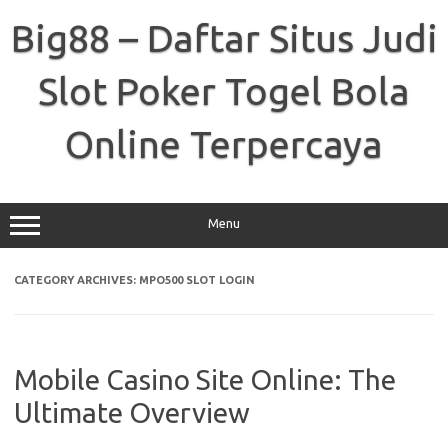
Skip
to
Big88 – Daftar Situs Judi
content
Slot Poker Togel Bola
Online Terpercaya
Menu
CATEGORY ARCHIVES:
MPO500 SLOT LOGIN
Mobile Casino Site Online: The
Ultimate Overview