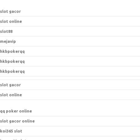
e
a
slot gacor
r
slot online
c
h
slot88
f
mejavip
o
hkbpokerqq
r
:
hkbpokerqq
hkbpokerqq
slot gacor
slot online
qq poker online
slot gacor online
koi365 slot