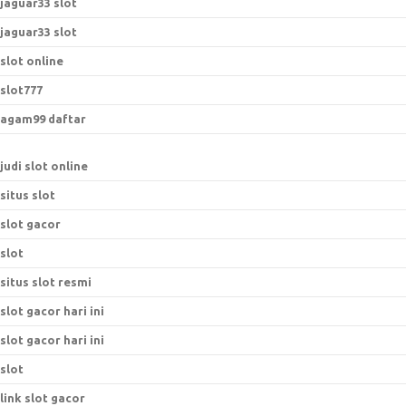
jaguar33 slot
jaguar33 slot
slot online
slot777
agam99 daftar
judi slot online
situs slot
slot gacor
slot
situs slot resmi
slot gacor hari ini
slot gacor hari ini
slot
link slot gacor