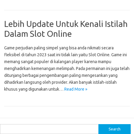
Lebih Update Untuk Kenali Istilah
Dalam Slot Online
Game perjudian paling simpel yang bisa anda nikmati secara
fleksibel di tahun 2023 saat ini tidak lain yaitu Slot Online. Game ini
memang sangat populer di kalangan player karena mampu
menghadirkan kemenangan melimpah. Pada permainan ini juga telah
ditunjang berbagai pengembangan paling mengesankan yang
dihadirkan langsung oleh provider. Akan banyak istilah-istilah
khusus yang digunakan untuk…
Read More »
S