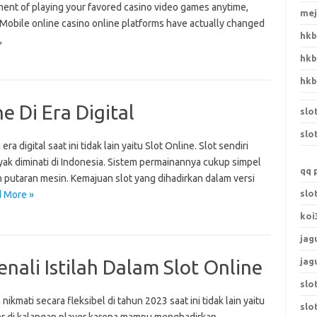
ent of playing your favored casino video games anytime,
mej
 Mobile online casino online platforms have actually changed
hk
,
hk
hk
e Di Era Digital
slo
slo
ra digital saat ini tidak lain yaitu Slot Online. Slot sendiri
nyak diminati di Indonesia. Sistem permainannya cukup simpel
qq 
putaran mesin. Kemajuan slot yang dihadirkan dalam versi
slo
 More »
koi
jag
nali Istilah Dalam Slot Online
jag
slo
ikmati secara fleksibel di tahun 2023 saat ini tidak lain yaitu
slo