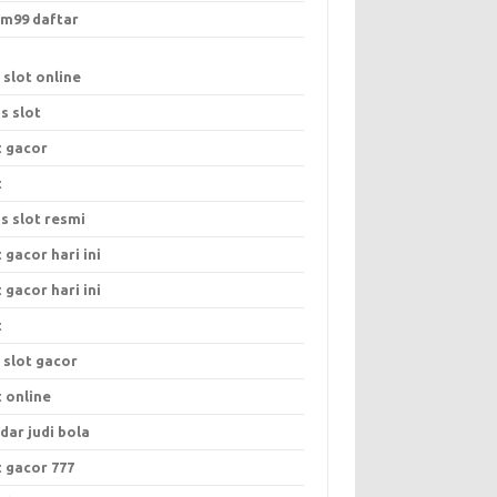
m99 daftar
i slot online
us slot
t gacor
t
us slot resmi
t gacor hari ini
t gacor hari ini
t
k slot gacor
t online
dar judi bola
t gacor 777