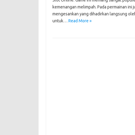
Slot Online. Game ini memang sangat popul
kemenangan melimpah. Pada permainan ini j
mengesankan yang dihadirkan langsung oleh 
untuk…
Read More »