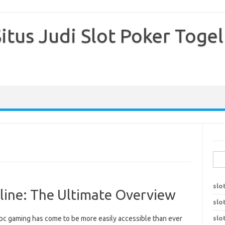
Situs Judi Slot Poker Toge
Sea
for:
slo
line: The Ultimate Overview
slo
pc gaming has come to be more easily accessible than ever
slo