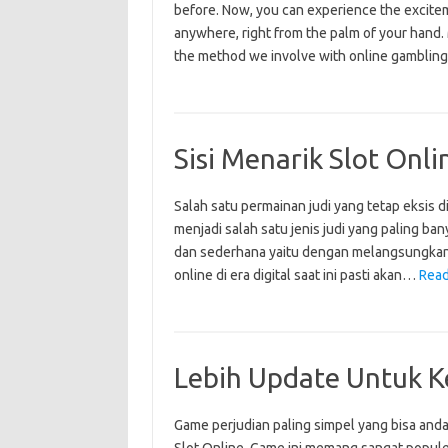
before. Now, you can experience the excitem
anywhere, right from the palm of your hand.
the method we involve with online gambling
Sisi Menarik Slot Onlin
Salah satu permainan judi yang tetap eksis di e
menjadi salah satu jenis judi yang paling ba
dan sederhana yaitu dengan melangsungkan 
online di era digital saat ini pasti akan…
Read
Lebih Update Untuk Ke
Game perjudian paling simpel yang bisa anda n