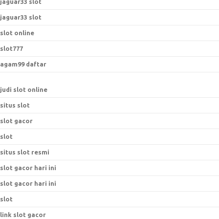
jaguar33 slot
jaguar33 slot
slot online
slot777
agam99 daftar
judi slot online
situs slot
slot gacor
slot
situs slot resmi
slot gacor hari ini
slot gacor hari ini
slot
link slot gacor