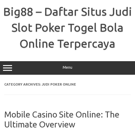
Skip
to
Big88 – Daftar Situs Judi
content
Slot Poker Togel Bola
Online Terpercaya
Menu
CATEGORY ARCHIVES:
JUDI POKER ONLINE
Mobile Casino Site Online: The
Ultimate Overview