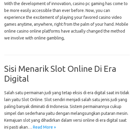
With the development of innovation, casino pc gaming has come to
be more easily accessible than ever before. Now, you can
experience the excitement of playing your favored casino video
games anytime, anywhere, right from the palm of your hand. Mobile
online casino online platforms have actually changed the method
we involve with online gambling,
Sisi Menarik Slot Online Di Era
Digital
Salah satu permainan judi yang tetap eksis di era digital saat ini tidak
lain yaitu Slot Online. Slot sendiri menjadi salah satu jenis judi yang
paling banyak diminati di Indonesia. Sistem permainannya cukup
simpel dan sederhana yaitu dengan melangsungkan putaran mesin.
Kemajuan slot yang dihadirkan dalam versi online di era digital saat
ini pasti akan…
Read More »