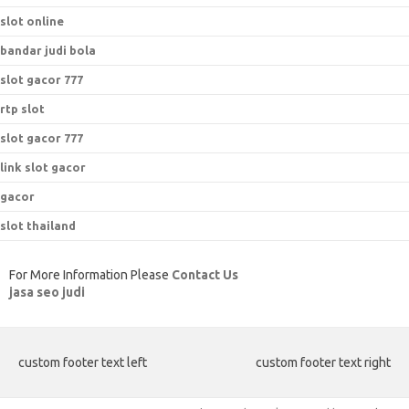
slot online
bandar judi bola
slot gacor 777
rtp slot
slot gacor 777
link slot gacor
gacor
slot thailand
For More Information Please
Contact Us
jasa seo judi
custom footer text left
custom footer text right