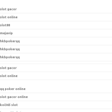
e
a
slot gacor
r
slot online
c
h
slot88
f
mejavip
o
hkbpokerqq
r
:
hkbpokerqq
hkbpokerqq
slot gacor
slot online
qq poker online
slot gacor online
koi365 slot