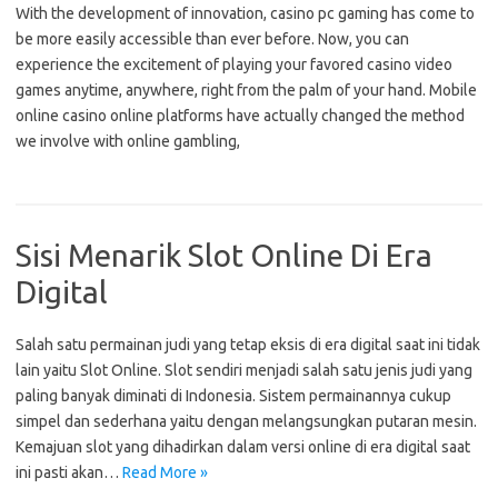
With the development of innovation, casino pc gaming has come to
be more easily accessible than ever before. Now, you can
experience the excitement of playing your favored casino video
games anytime, anywhere, right from the palm of your hand. Mobile
online casino online platforms have actually changed the method
we involve with online gambling,
Sisi Menarik Slot Online Di Era
Digital
Salah satu permainan judi yang tetap eksis di era digital saat ini tidak
lain yaitu Slot Online. Slot sendiri menjadi salah satu jenis judi yang
paling banyak diminati di Indonesia. Sistem permainannya cukup
simpel dan sederhana yaitu dengan melangsungkan putaran mesin.
Kemajuan slot yang dihadirkan dalam versi online di era digital saat
ini pasti akan…
Read More »