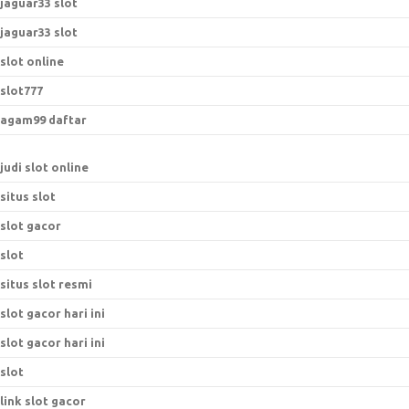
jaguar33 slot
jaguar33 slot
slot online
slot777
agam99 daftar
judi slot online
situs slot
slot gacor
slot
situs slot resmi
slot gacor hari ini
slot gacor hari ini
slot
link slot gacor