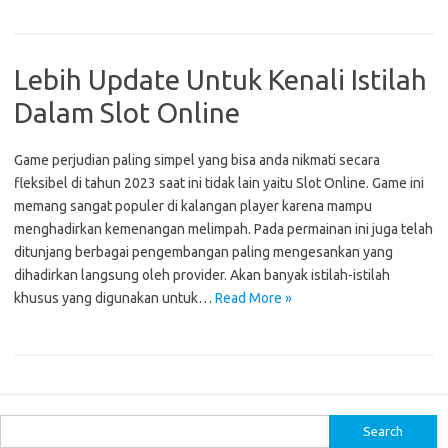
Lebih Update Untuk Kenali Istilah
Dalam Slot Online
Game perjudian paling simpel yang bisa anda nikmati secara
fleksibel di tahun 2023 saat ini tidak lain yaitu Slot Online. Game ini
memang sangat populer di kalangan player karena mampu
menghadirkan kemenangan melimpah. Pada permainan ini juga telah
ditunjang berbagai pengembangan paling mengesankan yang
dihadirkan langsung oleh provider. Akan banyak istilah-istilah
khusus yang digunakan untuk…
Read More »
S