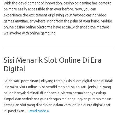
With the development of innovation, casino pc gaming has come to
be more easily accessible than ever before. Now, you can
experience the excitement of playing your favored casino video
games anytime, anywhere, right from the palm of your hand. Mobile
online casino online platforms have actually changed the method
we involve with online gambling,
Sisi Menarik Slot Online Di Era
Digital
Salah satu permainan judi yang tetap eksis di era digital saat ini tidak
lain yaitu Slot Online. Slot sendiri menjadi salah satu jenis judi yang
paling banyak diminati di Indonesia. Sistem permainannya cukup
simpel dan sederhana yaitu dengan melangsungkan putaran mesin.
Kemajuan slot yang dihadirkan dalam versi online di era digital saat
ini pasti akan…
Read More »