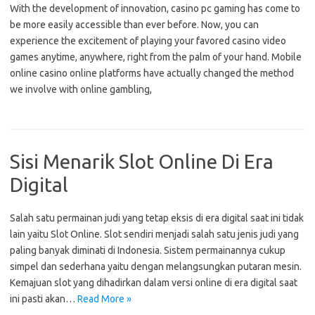
With the development of innovation, casino pc gaming has come to
be more easily accessible than ever before. Now, you can
experience the excitement of playing your favored casino video
games anytime, anywhere, right from the palm of your hand. Mobile
online casino online platforms have actually changed the method
we involve with online gambling,
Sisi Menarik Slot Online Di Era
Digital
Salah satu permainan judi yang tetap eksis di era digital saat ini tidak
lain yaitu Slot Online. Slot sendiri menjadi salah satu jenis judi yang
paling banyak diminati di Indonesia. Sistem permainannya cukup
simpel dan sederhana yaitu dengan melangsungkan putaran mesin.
Kemajuan slot yang dihadirkan dalam versi online di era digital saat
ini pasti akan…
Read More »