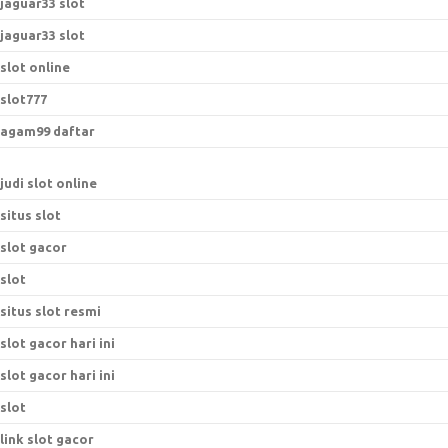
jaguar33 slot
jaguar33 slot
slot online
slot777
agam99 daftar
judi slot online
situs slot
slot gacor
slot
situs slot resmi
slot gacor hari ini
slot gacor hari ini
slot
link slot gacor