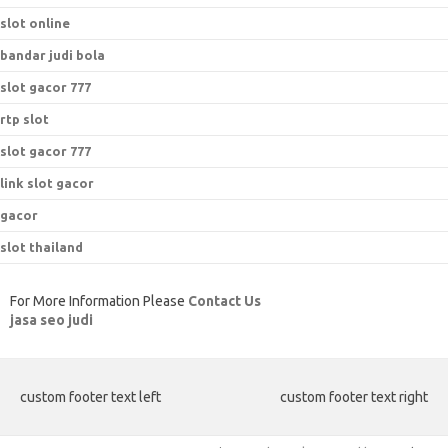
slot online
bandar judi bola
slot gacor 777
rtp slot
slot gacor 777
link slot gacor
gacor
slot thailand
For More Information Please
Contact Us
jasa seo judi
custom footer text left
custom footer text right