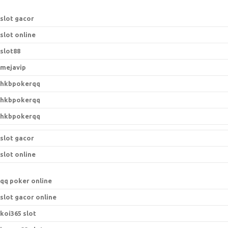
e
a
slot gacor
r
slot online
c
h
slot88
f
mejavip
o
hkbpokerqq
r
:
hkbpokerqq
hkbpokerqq
slot gacor
slot online
qq poker online
slot gacor online
koi365 slot