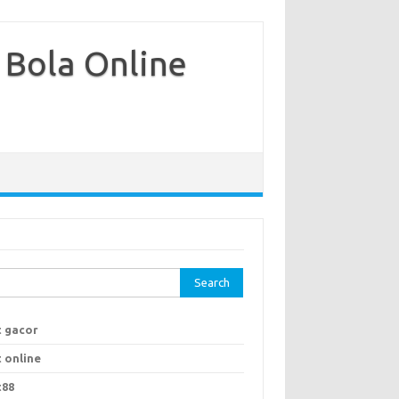
l Bola Online
rch
t gacor
t online
t88