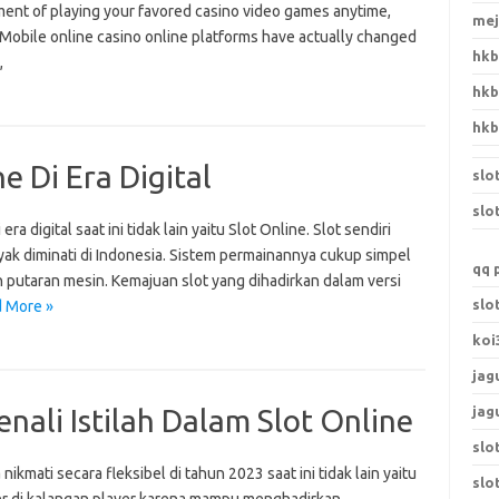
ent of playing your favored casino video games anytime,
mej
 Mobile online casino online platforms have actually changed
hk
,
hk
hk
e Di Era Digital
slo
slo
ra digital saat ini tidak lain yaitu Slot Online. Slot sendiri
nyak diminati di Indonesia. Sistem permainannya cukup simpel
qq 
putaran mesin. Kemajuan slot yang dihadirkan dalam versi
slo
 More »
koi
jag
nali Istilah Dalam Slot Online
jag
slo
ikmati secara fleksibel di tahun 2023 saat ini tidak lain yaitu
slo