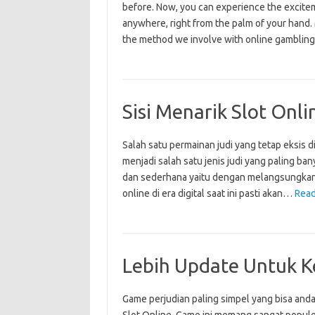
before. Now, you can experience the excitem
anywhere, right from the palm of your hand.
the method we involve with online gambling
Sisi Menarik Slot Onlin
Salah satu permainan judi yang tetap eksis di e
menjadi salah satu jenis judi yang paling ba
dan sederhana yaitu dengan melangsungkan 
online di era digital saat ini pasti akan…
Read
Lebih Update Untuk Ke
Game perjudian paling simpel yang bisa anda n