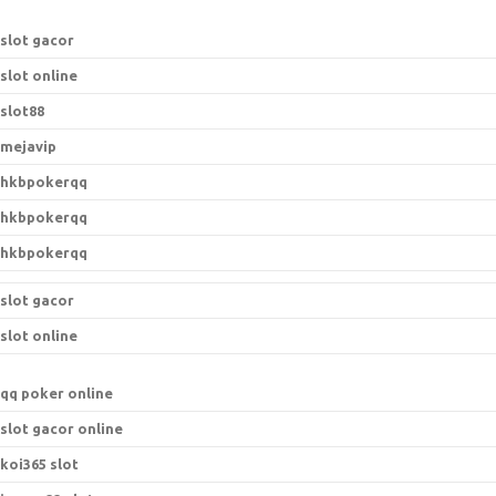
e
a
slot gacor
r
slot online
c
h
slot88
f
mejavip
o
hkbpokerqq
r
:
hkbpokerqq
hkbpokerqq
slot gacor
slot online
qq poker online
slot gacor online
koi365 slot