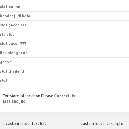
slot online
bandar judi bola
slot gacor 777
rtp slot
slot gacor 777
link slot gacor
gacor
slot thailand
slot
For More Information Please
Contact Us
jasa seo judi
custom footer text left
custom footer text right