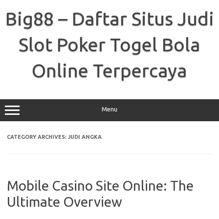
Skip
to
Big88 – Daftar Situs Judi
content
Slot Poker Togel Bola
Online Terpercaya
Menu
CATEGORY ARCHIVES:
JUDI ANGKA
Mobile Casino Site Online: The
Ultimate Overview