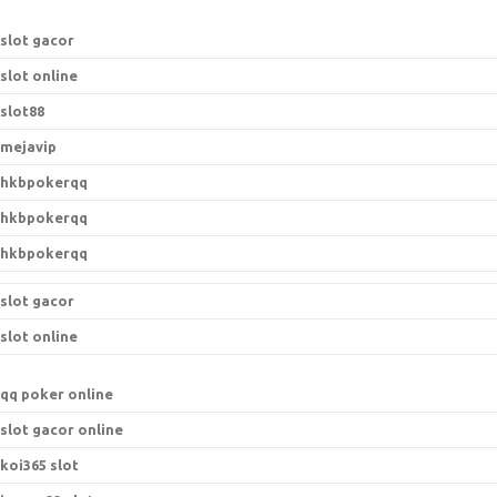
e
a
slot gacor
r
slot online
c
h
slot88
f
mejavip
o
hkbpokerqq
r
:
hkbpokerqq
hkbpokerqq
slot gacor
slot online
qq poker online
slot gacor online
koi365 slot