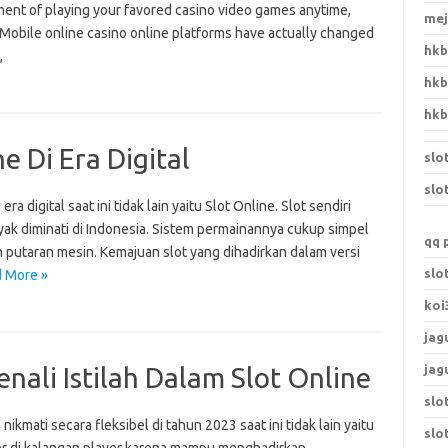
ent of playing your favored casino video games anytime,
mej
 Mobile online casino online platforms have actually changed
hk
,
hk
hk
e Di Era Digital
slo
slo
ra digital saat ini tidak lain yaitu Slot Online. Slot sendiri
nyak diminati di Indonesia. Sistem permainannya cukup simpel
qq 
putaran mesin. Kemajuan slot yang dihadirkan dalam versi
slo
 More »
koi
jag
nali Istilah Dalam Slot Online
jag
slo
ikmati secara fleksibel di tahun 2023 saat ini tidak lain yaitu
slo