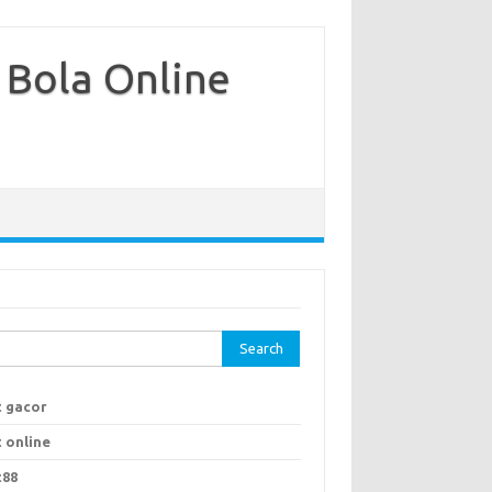
l Bola Online
rch
t gacor
t online
t88