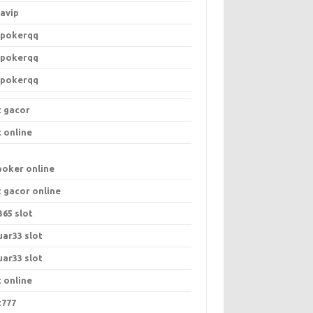
avip
bpokerqq
bpokerqq
bpokerqq
t gacor
t online
poker online
t gacor online
365 slot
uar33 slot
uar33 slot
t online
t777