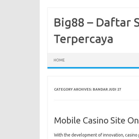
Skip
to
content
Big88 – Daftar 
Terpercaya
HOME
CATEGORY ARCHIVES:
BANDAR JUDI 27
Mobile Casino Site On
With the development of innovation, casino 