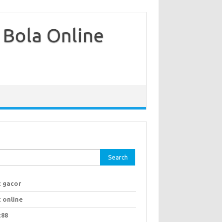
l Bola Online
rch
t gacor
t online
t88