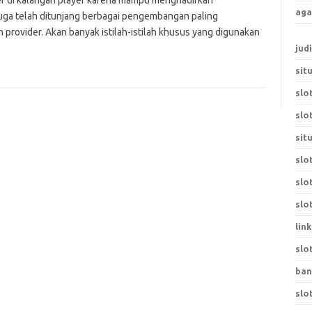
er di kalangan player karena mampu menghadirkan
aga
uga telah ditunjang berbagai pengembangan paling
provider. Akan banyak istilah-istilah khusus yang digunakan
jud
sit
slo
slo
sit
slo
slo
slo
lin
slo
ban
slo