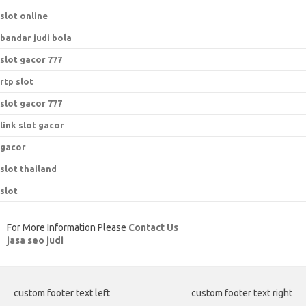
slot online
bandar judi bola
slot gacor 777
rtp slot
slot gacor 777
link slot gacor
gacor
slot thailand
slot
For More Information Please
Contact Us
jasa seo judi
custom footer text left
custom footer text right