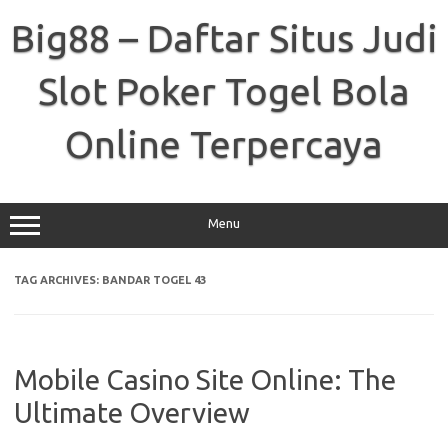
Skip
to
Big88 – Daftar Situs Judi
content
Slot Poker Togel Bola
Online Terpercaya
Menu
TAG ARCHIVES:
BANDAR TOGEL 43
Mobile Casino Site Online: The
Ultimate Overview