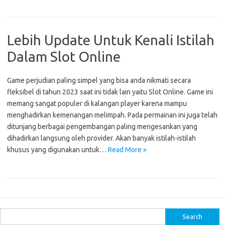
Lebih Update Untuk Kenali Istilah
Dalam Slot Online
Game perjudian paling simpel yang bisa anda nikmati secara
fleksibel di tahun 2023 saat ini tidak lain yaitu Slot Online. Game ini
memang sangat populer di kalangan player karena mampu
menghadirkan kemenangan melimpah. Pada permainan ini juga telah
ditunjang berbagai pengembangan paling mengesankan yang
dihadirkan langsung oleh provider. Akan banyak istilah-istilah
khusus yang digunakan untuk…
Read More »
S