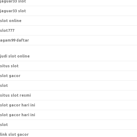
jaguar33 slot
jaguar33 slot
slot online
slot777
agam99 daftar
judi slot online
situs slot
slot gacor
slot
situs slot resmi
slot gacor hari ini
slot gacor hari ini
slot
link slot gacor