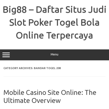
Skip
to
Big88 – Daftar Situs Judi
content
Slot Poker Togel Bola
Online Terpercaya
Menu
CATEGORY ARCHIVES:
BANDAR TOGEL 208
Mobile Casino Site Online: The
Ultimate Overview