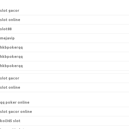
e
a
slot gacor
r
slot online
c
h
slot88
f
mejavip
o
hkbpokerqq
r
:
hkbpokerqq
hkbpokerqq
slot gacor
slot online
qq poker online
slot gacor online
koi365 slot