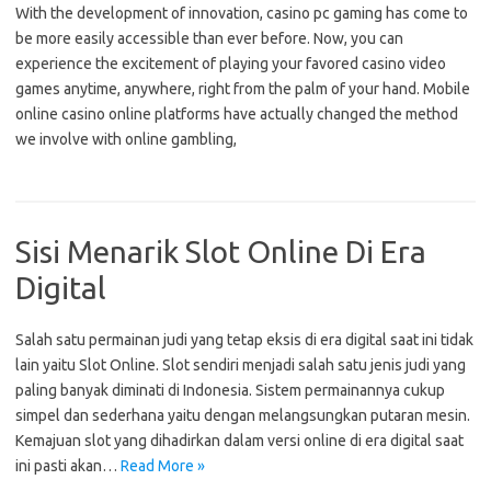
With the development of innovation, casino pc gaming has come to
be more easily accessible than ever before. Now, you can
experience the excitement of playing your favored casino video
games anytime, anywhere, right from the palm of your hand. Mobile
online casino online platforms have actually changed the method
we involve with online gambling,
Sisi Menarik Slot Online Di Era
Digital
Salah satu permainan judi yang tetap eksis di era digital saat ini tidak
lain yaitu Slot Online. Slot sendiri menjadi salah satu jenis judi yang
paling banyak diminati di Indonesia. Sistem permainannya cukup
simpel dan sederhana yaitu dengan melangsungkan putaran mesin.
Kemajuan slot yang dihadirkan dalam versi online di era digital saat
ini pasti akan…
Read More »