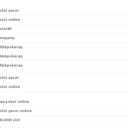
e
a
slot gacor
r
slot online
c
h
slot88
f
mejavip
o
hkbpokerqq
r
:
hkbpokerqq
hkbpokerqq
slot gacor
slot online
qq poker online
slot gacor online
koi365 slot