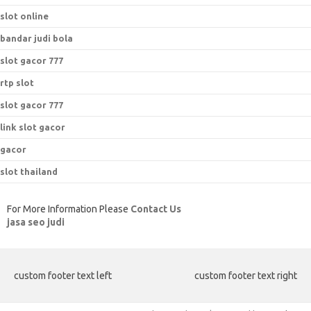
slot online
bandar judi bola
slot gacor 777
rtp slot
slot gacor 777
link slot gacor
gacor
slot thailand
For More Information Please
Contact Us
jasa seo judi
custom footer text left
custom footer text right