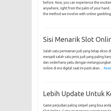
before. Now, you can experience the excitem
anywhere, right from the palm of your hand.
the method we involve with online gambling
Sisi Menarik Slot Onlin
Salah satu permainan judi yang tetap eksis di e
menjadi salah satu jenis judi yang paling ba
dan sederhana yaitu dengan melangsungkan 
online di era digital saat ini pasti akan…
Read
Lebih Update Untuk Ke
Game perjudian paling simpel yang bisa anda n