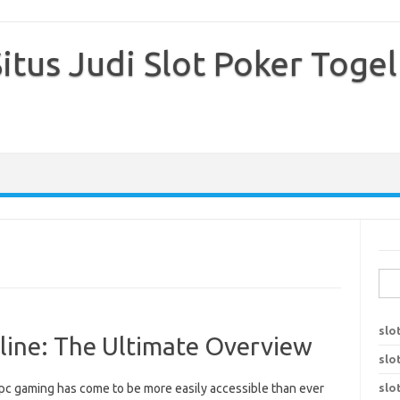
Situs Judi Slot Poker Toge
Sea
for:
slo
line: The Ultimate Overview
slo
pc gaming has come to be more easily accessible than ever
slo