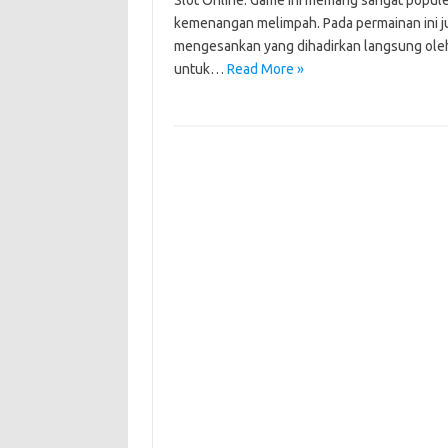
Slot Online. Game ini memang sangat popul
kemenangan melimpah. Pada permainan ini j
mengesankan yang dihadirkan langsung oleh 
untuk…
Read More »