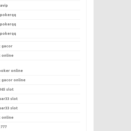
avip
bpokerqq
bpokerqq
bpokerqq
t gacor
t online
poker online
t gacor online
365 slot
uar33 slot
uar33 slot
t online
t777