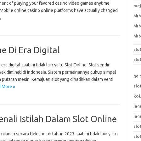
ent of playing your favored casino video games anytime,
mej
 Mobile online casino online platforms have actually changed
hk
,
hk
hk
e Di Era Digital
slo
slo
ra digital saat ini tidak lain yaitu Slot Online. Slot sendiri
nyak diminati di Indonesia. Sistem permainannya cukup simpel
qq 
putaran mesin. Kemajuan slot yang dihadirkan dalam versi
slo
 More »
koi
jag
nali Istilah Dalam Slot Online
jag
slo
ikmati secara fleksibel di tahun 2023 saat ini tidak lain yaitu
slo