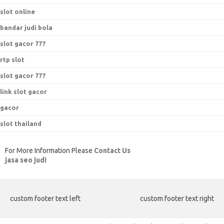
slot online
bandar judi bola
slot gacor 777
rtp slot
slot gacor 777
link slot gacor
gacor
slot thailand
For More Information Please
Contact Us
jasa seo judi
custom footer text left
custom footer text right