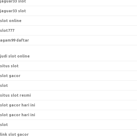
jaguar33 slot
jaguar33 slot
slot online
slot777
agam99 daftar
judi slot online
situs slot
slot gacor
slot
situs slot resmi
slot gacor hari ini
slot gacor hari ini
slot
link slot gacor