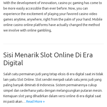
With the development of innovation, casino pc gaming has come to
be more easily accessible than ever before. Now, you can
experience the excitement of playing your favored casino video
games anytime, anywhere, right from the palm of your hand. Mobile
online casino online platforms have actually changed the method
we involve with online gambling,
Sisi Menarik Slot Online Di Era
Digital
Salah satu permainan judi yang tetap eksis di era digital saat ini tidak
lain yaitu Slot Online. Slot sendiri menjadi salah satu jenis judi yang
paling banyak diminati di Indonesia. Sistem permainannya cukup
simpel dan sederhana yaitu dengan melangsungkan putaran mesin.
Kemajuan slot yang dihadirkan dalam versi online di era digital saat
ini pasti akan…
Read More »