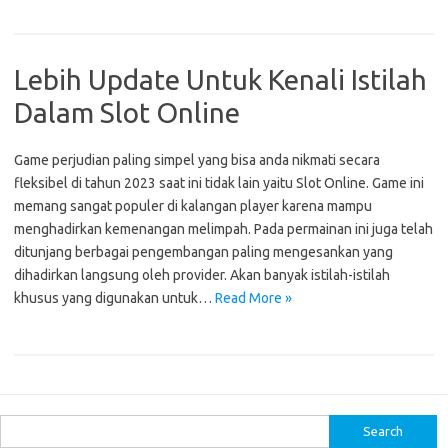
Lebih Update Untuk Kenali Istilah
Dalam Slot Online
Game perjudian paling simpel yang bisa anda nikmati secara
fleksibel di tahun 2023 saat ini tidak lain yaitu Slot Online. Game ini
memang sangat populer di kalangan player karena mampu
menghadirkan kemenangan melimpah. Pada permainan ini juga telah
ditunjang berbagai pengembangan paling mengesankan yang
dihadirkan langsung oleh provider. Akan banyak istilah-istilah
khusus yang digunakan untuk…
Read More »
S