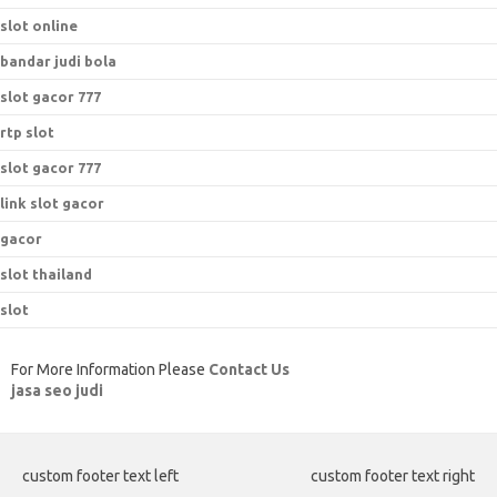
slot online
bandar judi bola
slot gacor 777
rtp slot
slot gacor 777
link slot gacor
gacor
slot thailand
slot
For More Information Please
Contact Us
jasa seo judi
custom footer text left
custom footer text right