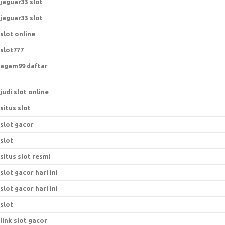
jaguar33 slot
jaguar33 slot
slot online
slot777
agam99 daftar
judi slot online
situs slot
slot gacor
slot
situs slot resmi
slot gacor hari ini
slot gacor hari ini
slot
link slot gacor