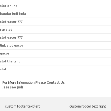
slot online
bandar judi bola
slot gacor 777
rtp slot
slot gacor 777
link slot gacor
gacor
slot thailand
slot
For More Information Please
Contact Us
jasa seo judi
custom footer text left
custom footer text right