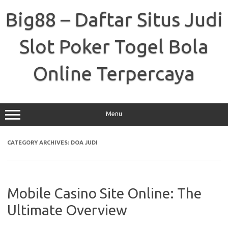
Skip
to
Big88 – Daftar Situs Judi
content
Slot Poker Togel Bola
Online Terpercaya
Menu
CATEGORY ARCHIVES:
DOA JUDI
Mobile Casino Site Online: The
Ultimate Overview