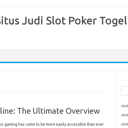
Situs Judi Slot Poker Toge
Sea
for:
slo
line: The Ultimate Overview
slo
pc gaming has come to be more easily accessible than ever
slo