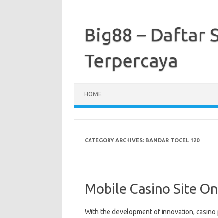
Skip
to
content
Big88 – Daftar 
Terpercaya
HOME
CATEGORY ARCHIVES:
BANDAR TOGEL 120
Mobile Casino Site On
With the development of innovation, casino 