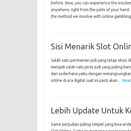
before. Now, you can experience the excitem
anywhere, right from the palm of your hand.
the method we involve with online gambling
Sisi Menarik Slot Onlin
Salah satu permainan judi yang tetap eksis di e
menjadi salah satu jenis judi yang paling ba
dan sederhana yaitu dengan melangsungkan 
online di era digital saat ini pasti akan…
Read
Lebih Update Untuk Ke
Game perjudian paling simpel yang bisa anda n