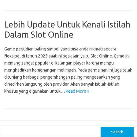
Lebih Update Untuk Kenali Istilah
Dalam Slot Online
Game perjudian paling simpel yang bisa anda nikmati secara
fleksibel di tahun 2023 saat ini tidak lain yaitu Slot Online. Game ini
memang sangat populer di kalangan player karena mampu
menghadirkan kemenangan melimpah. Pada permainan ini juga telah
ditunjang berbagai pengembangan paling mengesankan yang
dihadirkan langsung oleh provider. Akan banyak istilah-istilah
khusus yang digunakan untuk…
Read More »
S