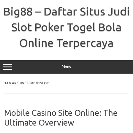
Skip
to
Big88 – Daftar Situs Judi
content
Slot Poker Togel Bola
Online Terpercaya
Menu
TAG ARCHIVES:
MB88 SLOT
Mobile Casino Site Online: The
Ultimate Overview