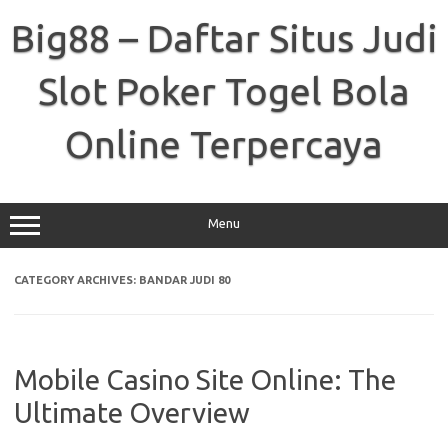
Skip
to
Big88 – Daftar Situs Judi
content
Slot Poker Togel Bola
Online Terpercaya
Menu
CATEGORY ARCHIVES:
BANDAR JUDI 80
Mobile Casino Site Online: The
Ultimate Overview