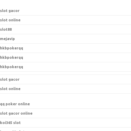
e
a
slot gacor
r
slot online
c
h
slot88
f
mejavip
o
hkbpokerqq
r
:
hkbpokerqq
hkbpokerqq
slot gacor
slot online
qq poker online
slot gacor online
koi365 slot